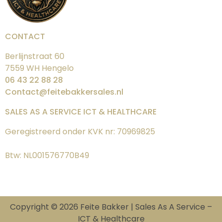
CONTACT
Berlijnstraat 60
7559 WH Hengelo
06 43 22 88 28
Contact@feitebakkersales.nl
SALES AS A SERVICE ICT & HEALTHCARE
Geregistreerd onder KVK nr: 70969825
Btw: NL001576770B49
Copyright © 2026 Feite Bakker | Sales As A Service –
ICT & Healthcare