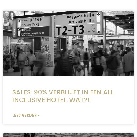
SALES: 90% VERBLIJFT IN EEN ALL
INCLUSIVE HOTEL. WAT?!
LEES VERDER »