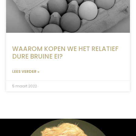
WAAROM KOPEN WE HET RELATIEF
DURE BRUINE EI?
LEES VERDER »
5 maart 2022