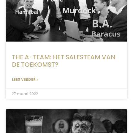
THE A-TEAM: HET SALESTEAM VAN
DE TOEKOMST?
LEES VERDER »
27 maart 2022