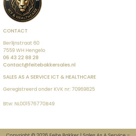
CONTACT
Berlijnstraat 60
7559 WH Hengelo
06 43 22 88 28
Contact@feitebakkersales.nl
SALES AS A SERVICE ICT & HEALTHCARE
Geregistreerd onder KVK nr: 70969825
Btw: NL001576770B49
Copyright © 2026 Feite Bakker | Sales As A Service –