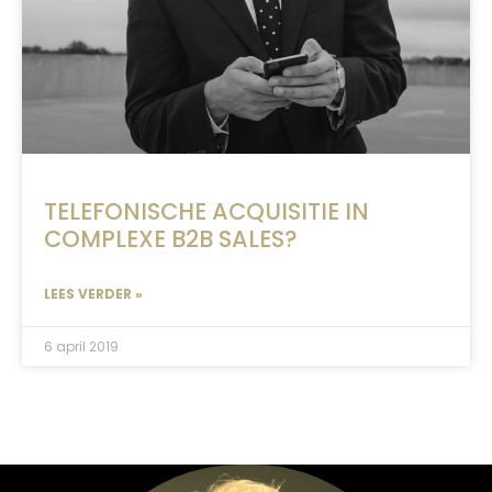
TELEFONISCHE ACQUISITIE IN
COMPLEXE B2B SALES?
LEES VERDER »
6 april 2019